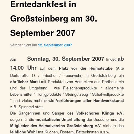
Erntedankfest in
Großsteinberg am 30.
September 2007
Veröffentlicht am
12. September 2007
Sonntag, 30. September 2007
ab
Am
findet
14.00 Uhr
auf dem
Platz vor der Heimatstube
(Alte
Dorfstraße 13 / Friedhof / Feuerwehr) in Großsteinberg ein
dörflicher Markt
mit Produkten von Herstellern aus Parthenstein
und der Umgebung
wie Fleischereiprodukte * allgemeine
Lebensmittel * Honigprodukte * Steingutzeug * Schafwollprodukte
* und vieles mehr sowie
Vorführungen alter Handwerkskunst
z.B. Spinnrad statt.
Die Sängerinnen und Sänger des
Volkschores Klinga e.V
.
sorgen für die
musikalische Unterhaltung
der Besucher und die
Mitglieder des Heimatvereins Großsteinberg e.V.
sichern das
leibliche Wohl
mit Kuchen, Rostern, Fettschnitten u.s.w.