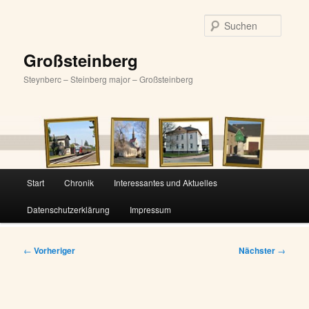
Zum
primären
Suche
Inhalt
springen
Großsteinberg
Steynberc – Steinberg major – Großsteinberg
Hauptmenü
Start
Chronik
Interessantes und Aktuelles
Datenschutzerklärung
Impressum
Beitragsnavigation
←
Vorheriger
Nächster
→