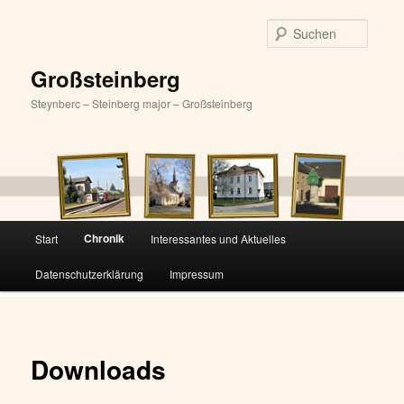
Zum
primären
Suche
Inhalt
springen
Großsteinberg
Steynberc – Steinberg major – Großsteinberg
Hauptmenü
Chronik
Start
Interessantes und Aktuelles
Datenschutzerklärung
Impressum
Downloads