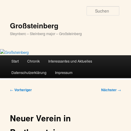
Zum
primären
Suche
Inhalt
springen
Großsteinberg
Steynberc – Steinberg major – Großsteinberg
Hauptmenü
Start
Chronik
Interessantes und Aktuelles
Datenschutzerklärung
Impressum
Beitragsnavigation
←
Vorheriger
Nächster
→
Neuer Verein in