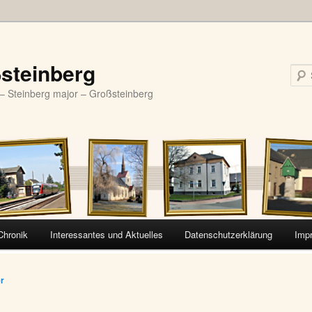
steinberg
– Steinberg major – Großsteinberg
Chronik
Interessantes und Aktuelles
Datenschutzerklärung
Imp
vigation
er