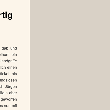
tig
t gab und
reihum ein
Handgriffe
lich einen
äckel als
ungslosen
ch Jürgen
allem aber
 geworfen
es nun mit