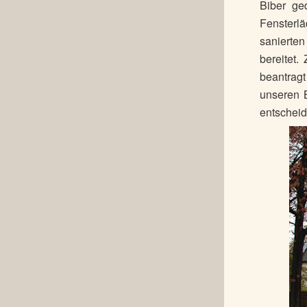
Biber ge
Fensterlä
sanierte
bereitet.
beantragt
unseren 
entschei