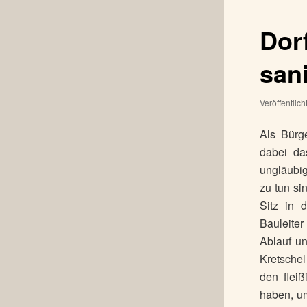
Dor
sani
Veröffentlic
Als Bürg
dabei das
ungläubig
zu tun si
Sitz in 
Bauleite
Ablauf u
Kretschel
den flei
haben, um