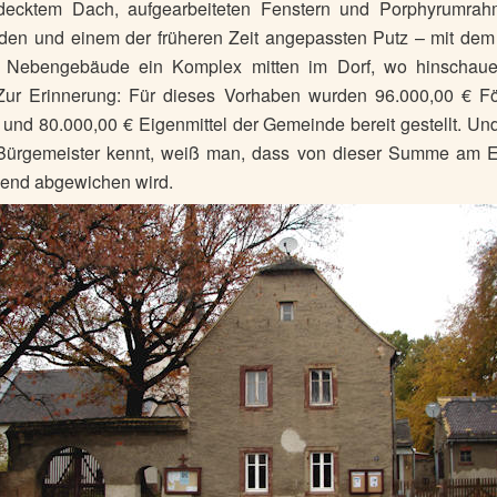
decktem Dach, aufgearbeiteten Fenstern und Porphyrumrah
den und einem der früheren Zeit angepassten Putz – mit dem
n Nebengebäude ein Komplex mitten im Dorf, wo hinschau
 Zur Erinnerung: Für dieses Vorhaben wurden 96.000,00 € Fö
 und 80.000,00 € Eigenmittel der Gemeinde bereit gestellt. U
Bürgemeister kennt, weiß man, dass von dieser Summe am E
dend abgewichen wird.