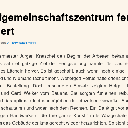
fgemeinschaftszentrum fer
ert
ht am
7. Dezember 2011
ermeister Jürgen Kretschel den Beginn der Arbeiten bekann
 sehr ehrgeizige Ziel der Fertigstellung nannte, rief das 
es Lächeln hervor. Es ist geschafft, auch wenn noch einige 
nd und Niemand lächelt mehr. Wettergott Petrus hatte offensicht
der Bauleitung. Doch besonderen Einsatz zeigten Holger J
r und Gerd Welker vom Bauamt. Sie sorgten für einen reib
nd das optimale Ineinandergreifen der einzelnen Gewerke. Au
 schaute hin und wider nach dem Rechten. Ein Dank gilt vor 
ßigen Handwerkern, die ihre ganze Kunst in die Waagschale
 das Gebäude denkmalgerecht wieder herzurichten. So steht 