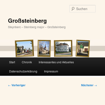
Zum
primären
Suche
Inhalt
springen
Großsteinberg
Steynberc – Steinberg major – Großsteinberg
Hauptmenü
Start
Chronik
Interessantes und Aktuelles
Datenschutzerklärung
Impressum
Beitragsnavigation
←
Vorheriger
Nächster
→