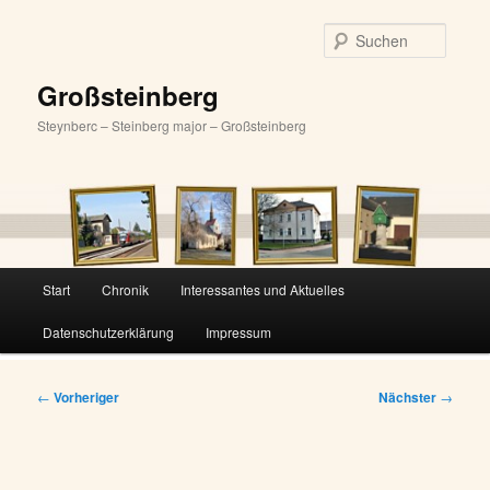
Zum
primären
Suche
Inhalt
springen
Großsteinberg
Steynberc – Steinberg major – Großsteinberg
Hauptmenü
Start
Chronik
Interessantes und Aktuelles
Datenschutzerklärung
Impressum
Beitragsnavigation
←
Vorheriger
Nächster
→