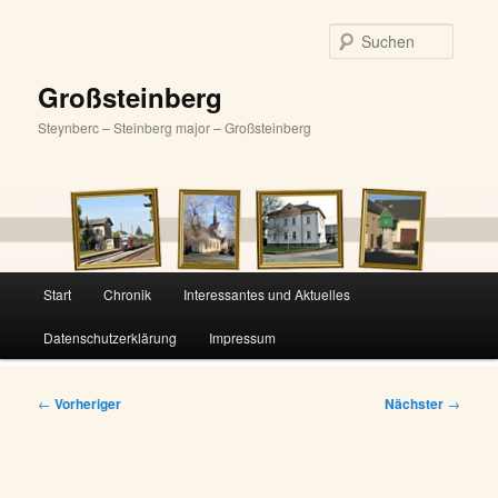
Zum
primären
Suche
Inhalt
springen
Großsteinberg
Steynberc – Steinberg major – Großsteinberg
Hauptmenü
Start
Chronik
Interessantes und Aktuelles
Datenschutzerklärung
Impressum
Beitragsnavigation
←
Vorheriger
Nächster
→