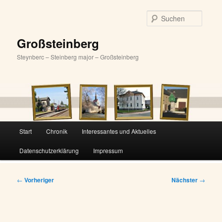
Zum
primären
Suche
Inhalt
springen
Großsteinberg
Steynberc – Steinberg major – Großsteinberg
Hauptmenü
Start
Chronik
Interessantes und Aktuelles
Datenschutzerklärung
Impressum
Beitragsnavigation
←
Vorheriger
Nächster
→