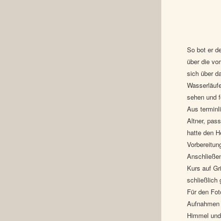
So bot er d
über die vo
sich über d
Wasserläufe
sehen und f
Aus terminl
Altner, pas
hatte den H
Vorbereitun
Anschließe
Kurs auf Gr
schließlich
Für den Fot
Aufnahmen 
Himmel und 