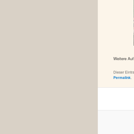
Weitere Auf
Dieser Eint
Permalink
.