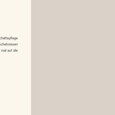
haftspflege
eschehnissen
 mal auf die