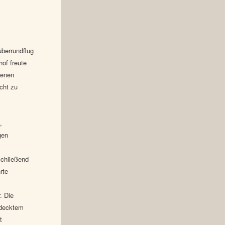
berrundflug
of freute
tenen
cht zu
,
gen
schließend
rte
. Die
edecktem
t