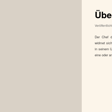
Übe
Veröffentlic
Der Chef d
widmet sich
in seinem U
eine oder a