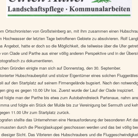
em Ortschronisten von Großsteinberg an, mit ihm zusammen einen Hubschrau
m Hochwasser der letzten Tage betroffenen Gebiete zu absolvieren. Rolf Langh
as Angebot, hatte er doch so die Möglichkeit, die teilweise über die Ufer getre
 von Clade und Parthe aus einer völlig anderen Perspektive und in der Übersi
otografisch zu dokumentieren.
ichen Gründen einigte man sich auf Donnerstag, den 30. September.
sionierter Hubschrauberpilot und stolzer Eigentümer eines solchen Fluggerätes
eli auf den Startplatz auf seinem Firmengelände bugsiert. Nach den notwendi
gen ging es gegen 10.00 Uhr los. Zuerst wurde der Lauf der Clade inspiziert.
nd folgte man der Parthe bis etwa zum Autobahndreieck Partenaue, nahm an
imma und folgte ein Stück der Mulde bis zur Vereinigung bei Sermuth und keh
 gegen 11.00 Uhr zum Startplatz zurück.
ografen stellte das Unternehmen eine Herausforderung der besonderen Art dar
mussten durch die Plexiglaskuppel geschossen werden und das bei völlig b
diesiger Sicht. Das Vibrieren des Hubschraubers und die Fluggeschwindigkei