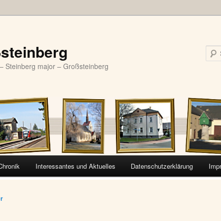
steinberg
– Steinberg major – Großsteinberg
Chronik
Interessantes und Aktuelles
Datenschutzerklärung
Imp
vigation
er