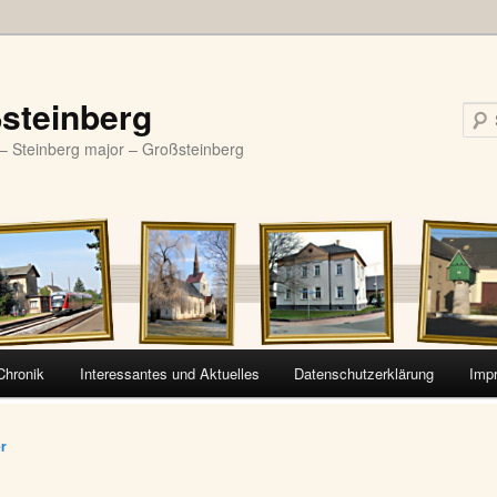
steinberg
– Steinberg major – Großsteinberg
Chronik
Interessantes und Aktuelles
Datenschutzerklärung
Imp
vigation
er