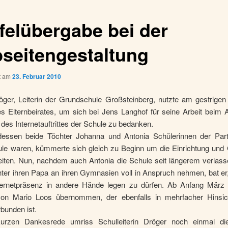
ffelübergabe bei der
seitengestaltung
ht am
23. Februar 2010
öger, Leiterin der Grundschule Großsteinberg, nutzte am gestrigen
es Elternbeirates, um sich bei Jens Langhof für seine Arbeit beim 
 des Internetauftrittes der Schule zu bedanken.
dessen beide Töchter Johanna und Antonia Schülerinnen der Part
le waren, kümmerte sich gleich zu Beginn um die Einrichtung und 
iten. Nun, nachdem auch Antonia die Schule seit längerem verlass
ter ihren Papa an ihren Gymnasien voll in Anspruch nehmen, bat er,
ternetpräsenz in andere Hände legen zu dürfen. Ab Anfang März 
on Mario Loos übernommen, der ebenfalls in mehrfacher Hinsic
bunden ist.
kurzen Dankesrede umriss Schulleiterin Dröger noch einmal di