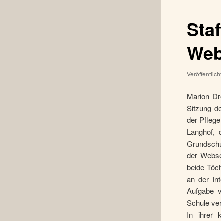
Sta
Web
Veröffentlic
Marion Dr
Sitzung d
der Pflege
Langhof, 
Grundschu
der Webse
beide Töch
an der In
Aufgabe v
Schule ver
In ihrer 