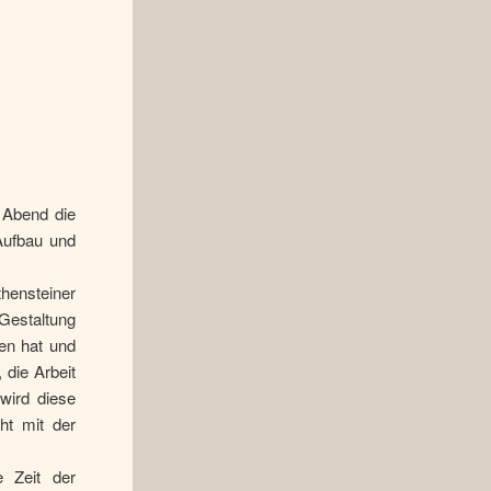
 Abend die
Aufbau und
hensteiner
Gestaltung
en hat und
 die Arbeit
wird diese
ht mit der
e Zeit der