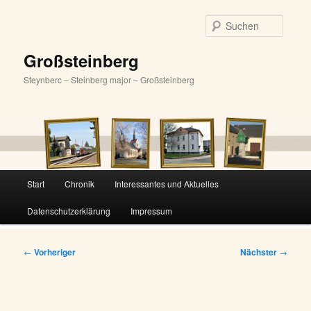
Zum
primären
Suche
Inhalt
springen
Großsteinberg
Steynberc – Steinberg major – Großsteinberg
Hauptmenü
Start
Chronik
Interessantes und Aktuelles
Datenschutzerklärung
Impressum
Beitragsnavigation
←
Vorheriger
Nächster
→