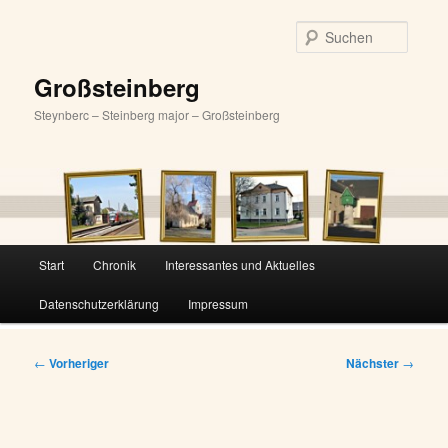
Zum
primären
Suche
Inhalt
springen
Großsteinberg
Steynberc – Steinberg major – Großsteinberg
Hauptmenü
Start
Chronik
Interessantes und Aktuelles
Datenschutzerklärung
Impressum
Beitragsnavigation
←
Vorheriger
Nächster
→