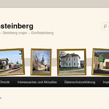
steinberg
– Steinberg major – Großsteinberg
Chronik
Interessantes und Aktuelles
Datenschutzerklärung
Imp
vigation
er