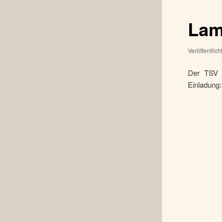
Lam
Veröffentlic
Der TSV G
Einladung: