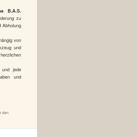
ma B.A.S.
ilderung zu
nd Abholung
hängig von
rkzeug und
herzlichen
o und jede
haben und
ür den