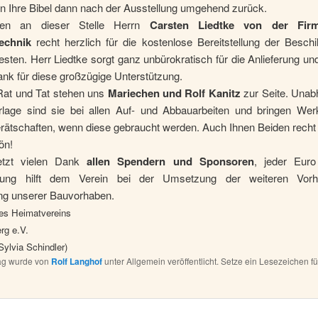
en Ihre Bibel dann nach der Ausstellung umgehend zurück.
en an dieser Stelle Herrn
Carsten Liedtke von der Fir
echnik
recht herzlich für die kostenlose Bereitstellung der Besch
sten. Herr Liedtke sorgt ganz unbürokratisch für die Anlieferung u
ank für diese großzügige Unterstützung.
 Rat und Tat stehen uns
Mariechen und Rolf Kanitz
zur Seite. Unab
rlage sind sie bei allen Auf- und Abbauarbeiten und bringen We
rätschaften, wenn diese gebraucht werden. Auch Ihnen Beiden recht 
ön!
letzt vielen Dank
allen Spendern und Sponsoren
, jeder Eur
tzung hilft dem Verein bei der Umsetzung der weiteren Vor
ung unserer Bauvorhaben.
des Heimatvereins
rg e.V.
Sylvia Schindler)
rag wurde von
Rolf Langhof
unter Allgemein veröffentlicht. Setze ein Lesezeichen f