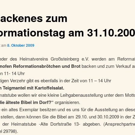
ackenes zum
ormationstag am 31.10.20
ht am
8. Oktober 2009
ieder des Heimatvereins Großsteinberg e.V. werden am Reformat
nofen Reformationsbrötchen und Brot
backen und zum Verkauf an
on 11- 14 Uhr
igen Verzehr gibt es ebenfalls in der Zeit von 11 – 14 Uhr
m Teigmantel
mit Kartoffelsalat.
matstube wollen wir eine kleine Leihgabenausstellung unter dem Mott
ie älteste Bibel im Dorf?“
organisieren.
e ein altes Exemplar besitzen und es uns für die Ausstellung an die
stellen, dann können Sie die Bibel am 29.10. und 30.10.2009 in der Z
 der Heimatstube -Alte Dorfstraße 13- abgeben. (Ansprechpartn
l 29798).