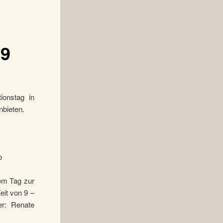
09
ionstag in
bieten.
o
sem Tag zur
eit von 9 –
er: Renate