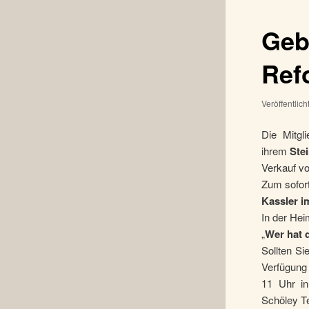
Geb
Ref
Veröffentlic
Die Mitgl
ihrem
Stei
Verkauf v
Zum sofort
Kassler i
In der Hei
„
Wer hat d
Sollten Si
Verfügung 
11 Uhr in
Schöley Te