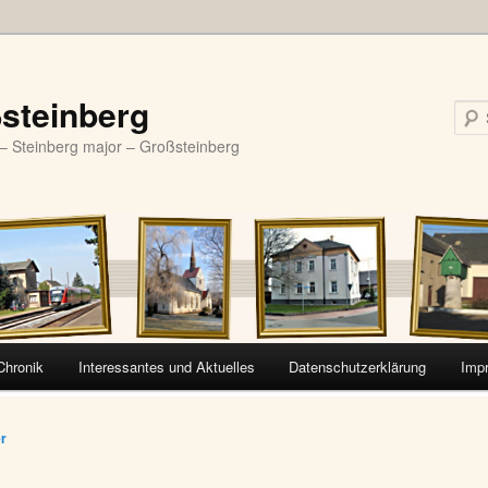
steinberg
– Steinberg major – Großsteinberg
Chronik
Interessantes und Aktuelles
Datenschutzerklärung
Imp
vigation
er