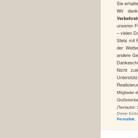
Sie erhalt
Wir dank
Verkehrst
unseren Fe
– vielen D
Stets mit
der Wette
andere Ge
Dankesch
Nicht zu
Unterstü
Realisier
Mitglieder 
Großsteinbe
(Textautor: 
Dieser Eint
Permalink
.