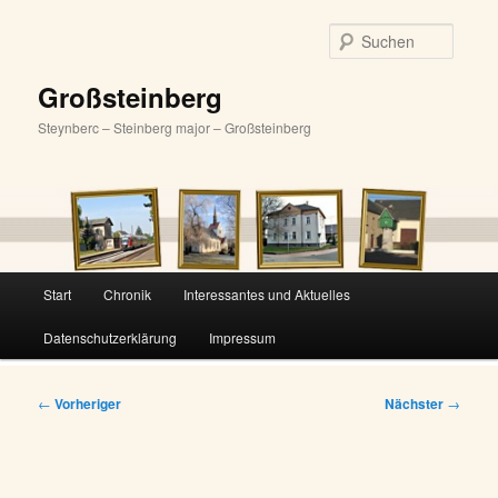
Zum
primären
Suche
Inhalt
springen
Großsteinberg
Steynberc – Steinberg major – Großsteinberg
Hauptmenü
Start
Chronik
Interessantes und Aktuelles
Datenschutzerklärung
Impressum
Beitragsnavigation
←
Vorheriger
Nächster
→