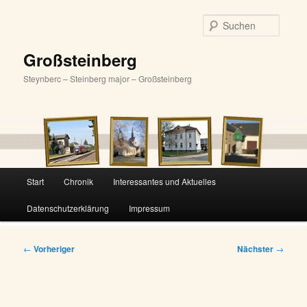
Zum
primären
Suche
Inhalt
springen
Großsteinberg
Steynberc – Steinberg major – Großsteinberg
Hauptmenü
Start
Chronik
Interessantes und Aktuelles
Datenschutzerklärung
Impressum
Beitragsnavigation
←
Vorheriger
Nächster
→