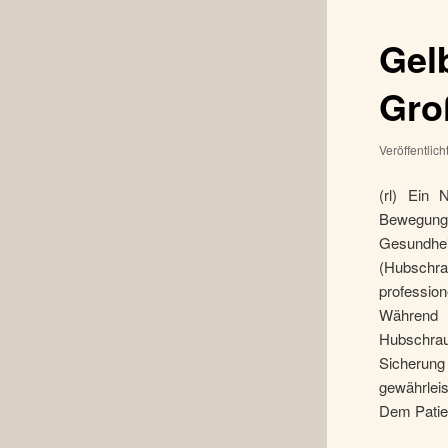
Gel
Gro
Veröffentlic
(rl) Ein 
Bewegung,
Gesundhe
(Hubschrau
profession
Während 
Hubschrau
Sicherung
gewährleis
Dem Patie