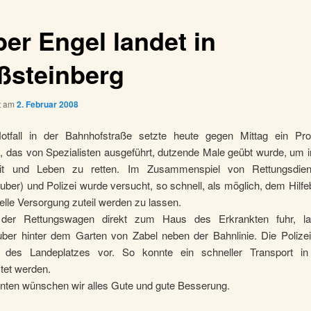
ber Engel landet in
ßsteinberg
ht am
2. Februar 2008
Notfall in der Bahnhofstraße setzte heute gegen Mittag ein P
 das von Spezialisten ausgeführt, dutzende Male geübt wurde, um im
it und Leben zu retten. Im Zusammenspiel von Rettungsdie
ber) und Polizei wurde versucht, so schnell, als möglich, dem Hilfe
elle Versorgung zuteil werden zu lassen.
der Rettungswagen direkt zum Haus des Erkrankten fuhr, la
ber hinter dem Garten von Zabel neben der Bahnlinie. Die Polize
 des Landeplatzes vor. So konnte ein schneller Transport in
tet werden.
nten wünschen wir alles Gute und gute Besserung.