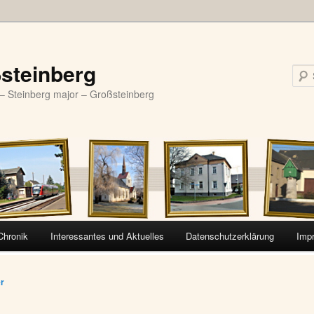
steinberg
– Steinberg major – Großsteinberg
Chronik
Interessantes und Aktuelles
Datenschutzerklärung
Imp
vigation
er