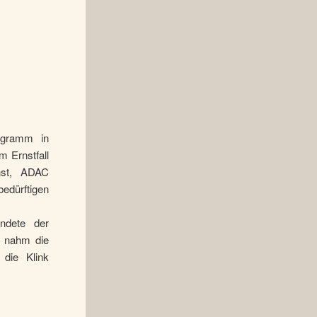
rogramm in
 Ernstfall
nst, ADAC
bedürftigen
ndete der
i nahm die
 die Klink