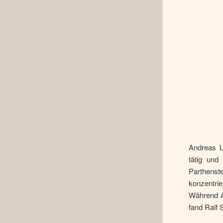
Andreas L
tätig und
Parthenste
konzentrie
Während An
fand Ralf 