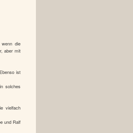
, wenn die
r, aber mit
Ebenso ist
in solches
e vielfach
be und Ralf