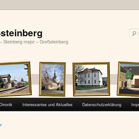
steinberg
– Steinberg major – Großsteinberg
Chronik
Interessantes und Aktuelles
Datenschutzerklärung
Imp
vigation
er