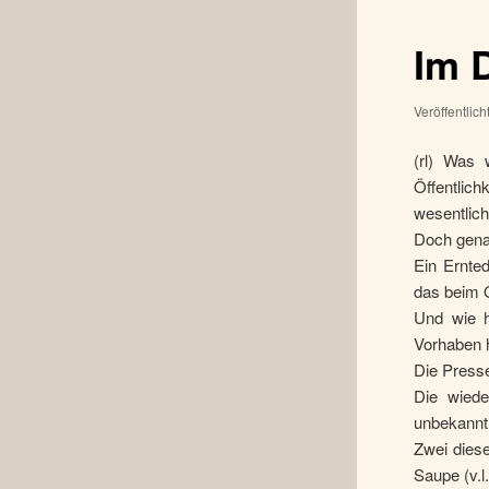
Im D
Veröffentlic
(rl) Was 
Öffentlich
wesentlic
Doch gena
Ein Ernte
das beim O
Und wie h
Vorhaben h
Die Presse
Die wiede
unbekannt 
Zwei diese
Saupe (v.l.