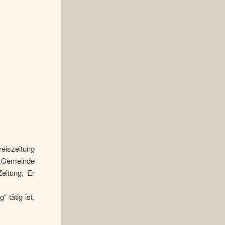
eiszeitung
r Gemeinde
Zeitung. Er
 tätig ist,