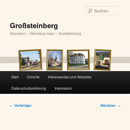
Zum
primären
Suche
Inhalt
springen
Großsteinberg
Steynberc – Steinberg major – Großsteinberg
Hauptmenü
Start
Chronik
Interessantes und Aktuelles
Datenschutzerklärung
Impressum
Beitragsnavigation
←
Vorheriger
Nächster
→