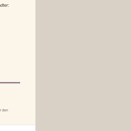
dter:
ür den