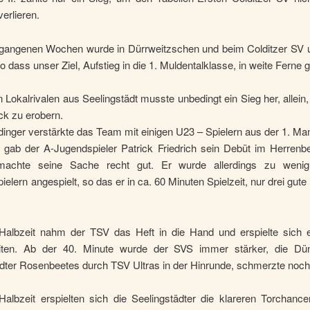
erlieren.
rgangenen Wochen wurde in Dürrweitzschen und beim Colditzer SV u
so dass unser Ziel, Aufstieg in die 1. Muldentalklasse, in weite Ferne g
Lokalrivalen aus Seelingstädt musste unbedingt ein Sieg her, allein
ck zu erobern.
dinger verstärkte das Team mit einigen U23 – Spielern aus der 1. Ma
gab der A-Jugendspieler Patrick Friedrich sein Debüt im Herrenbe
machte seine Sache recht gut. Er wurde allerdings zu weni
spielern angespielt, so das er in ca. 60 Minuten Spielzeit, nur drei gut
 Halbzeit nahm der TSV das Heft in die Hand und erspielte sich e
iten. Ab der 40. Minute wurde der SVS immer stärker, die D
ädter Rosenbeetes durch TSV Ultras in der Hinrunde, schmerzte noc
Halbzeit erspielten sich die Seelingstädter die klareren Torchanc