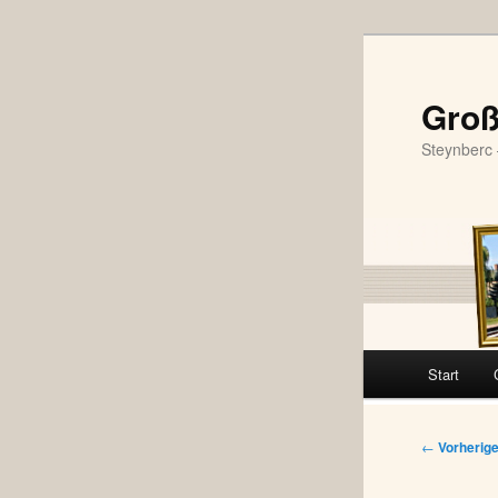
Zum
primären
Inhalt
Groß
springen
Steynberc 
Hauptmenü
Start
Beitragsna
←
Vorherig