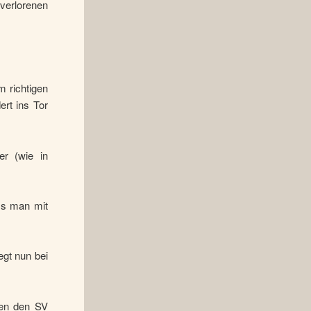
verlorenen
m richtigen
rt ins Tor
er (wie in
ss man mit
egt nun bei
gen den SV