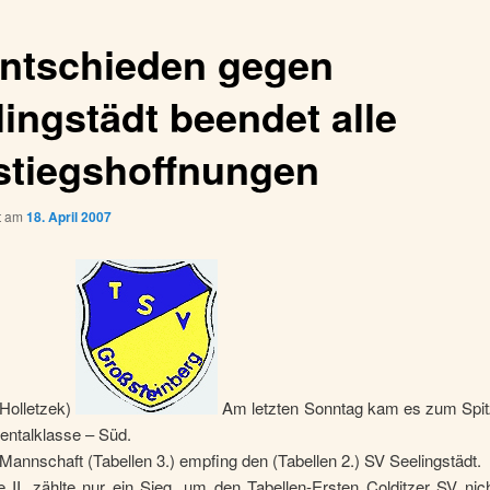
ntschieden gegen
lingstädt beendet alle
stiegshoffnungen
ht am
18. April 2007
 Holletzek)
Am letzten Sonntag kam es zum Spitz
entalklasse – Süd.
 Mannschaft (Tabellen 3.) empfing den (Tabellen 2.) SV Seelingstädt.
e II. zählte nur ein Sieg, um den Tabellen-Ersten Colditzer SV nic