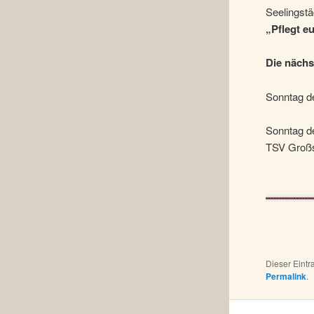
Seelingstä
„Pflegt e
Die nächs
Sonntag de
Sonntag d
TSV Großs
Dieser Eint
Permalink
.