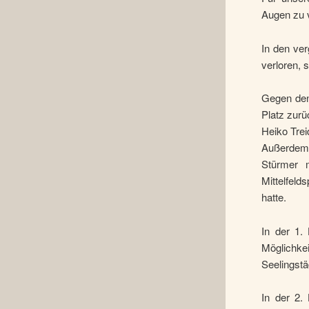
Augen zu v
In den ve
verloren, 
Gegen den 
Platz zurü
Heiko Trei
Außerdem 
Stürmer 
Mittelfeld
hatte.
In der 1.
Möglichke
Seelingst
In der 2. 