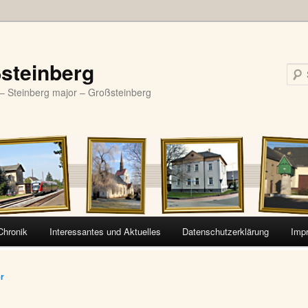
steinberg
– Steinberg major – Großsteinberg
Chronik
Interessantes und Aktuelles
Datenschutzerklärung
Imp
vigation
er