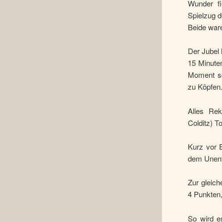
Wunder fi
Spielzug d
Beide waren
Der Jubel 
15 Minuten
Moment sc
zu Köpfen
Alles Rek
Colditz) 
Kurz vor 
dem Unent
Zur gleich
4 Punkten,
So wird e