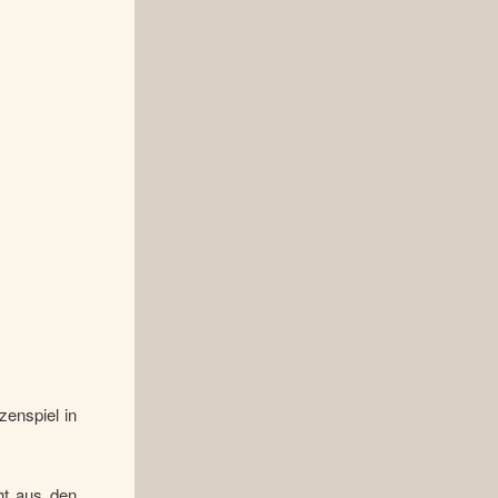
enspiel in
ht aus den