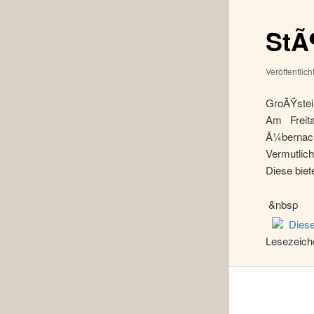
StÃ
Veröffentlic
GroÃŸstein
Am Freit
Ã¼bernach
Vermutlich
Diese bie
&nbsp
Diese
Lesezeich