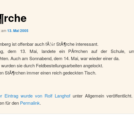
¶rche
ht am
13. Mai 2005
berg ist offenbar auch fÃ¼r StÃ¶rche interessant.
ag, dem 13. Mai, landete ein PÃ¤rchen auf der Schule, u
ten. Auch am Sonnabend, dem 14. Mai, war wieder einer da.
 wurden sie durch Feldbestellungsarbeiten angelockt.
ten StÃ¶rchen immer einen reich gedeckten Tisch.
r Eintrag wurde von
Rolf Langhof
unter Allgemein veröffentlicht.
en für den
Permalink
.