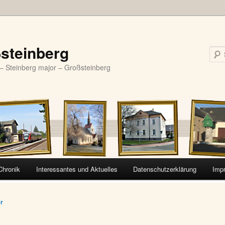
steinberg
– Steinberg major – Großsteinberg
Chronik
Interessantes und Aktuelles
Datenschutzerklärung
Imp
vigation
er