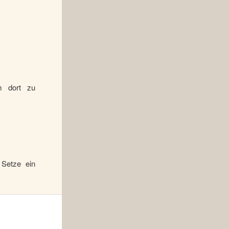
m dort zu
 Setze ein