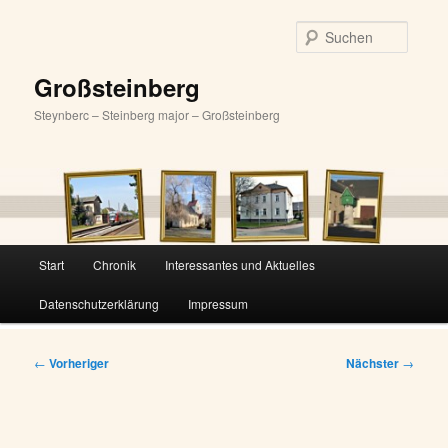
Zum
primären
Suche
Inhalt
springen
Großsteinberg
Steynberc – Steinberg major – Großsteinberg
Hauptmenü
Start
Chronik
Interessantes und Aktuelles
Datenschutzerklärung
Impressum
Beitragsnavigation
←
Vorheriger
Nächster
→