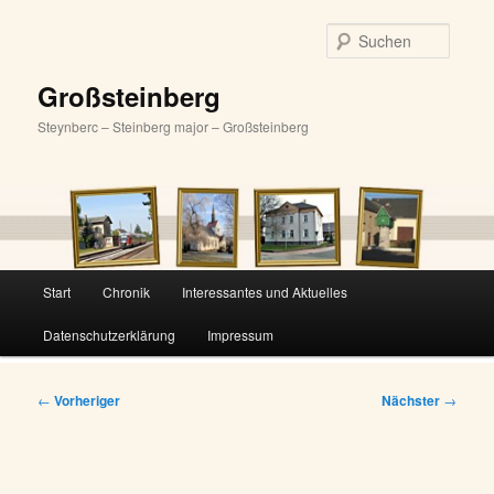
Zum
primären
Suche
Inhalt
springen
Großsteinberg
Steynberc – Steinberg major – Großsteinberg
Hauptmenü
Start
Chronik
Interessantes und Aktuelles
Datenschutzerklärung
Impressum
Beitragsnavigation
←
Vorheriger
Nächster
→