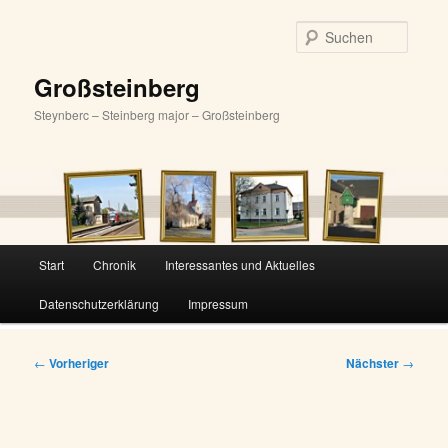
Zum
primären
Suche
Inhalt
springen
Großsteinberg
Steynberc – Steinberg major – Großsteinberg
Hauptmenü
Start
Chronik
Interessantes und Aktuelles
Datenschutzerklärung
Impressum
Beitragsnavigation
←
Vorheriger
Nächster
→