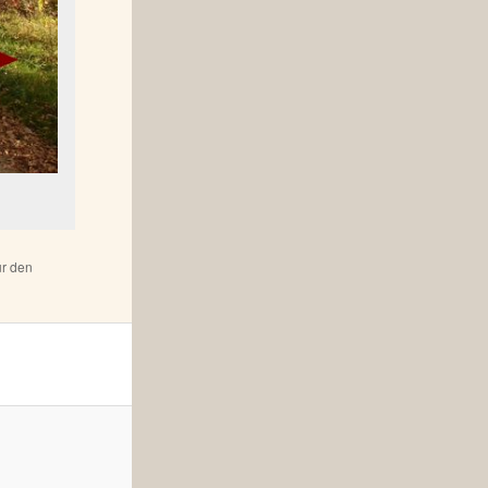
ür den