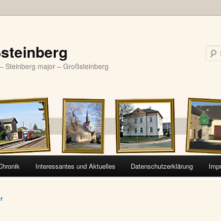
steinberg
– Steinberg major – Großsteinberg
Chronik
Interessantes und Aktuelles
Datenschutzerklärung
Imp
vigation
er