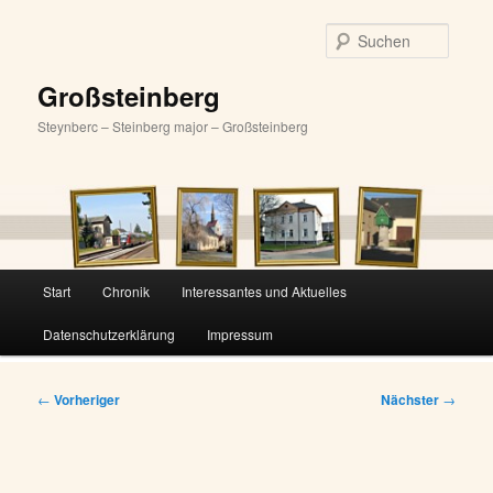
Zum
primären
Suche
Inhalt
springen
Großsteinberg
Steynberc – Steinberg major – Großsteinberg
Hauptmenü
Start
Chronik
Interessantes und Aktuelles
Datenschutzerklärung
Impressum
Beitragsnavigation
←
Vorheriger
Nächster
→