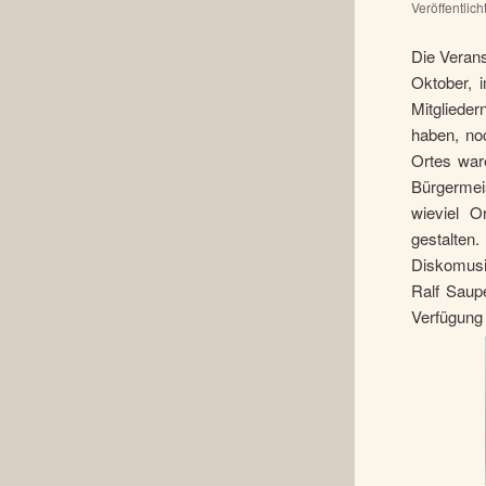
Veröffentlic
Die Verans
Oktober, 
Mitgliede
haben, no
Ortes war
Bürgermei
wieviel O
gestalten
Diskomusik
Ralf Saup
Verfügung 