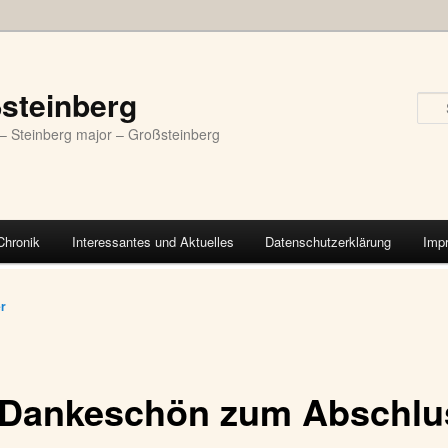
steinberg
– Steinberg major – Großsteinberg
Chronik
Interessantes und Aktuelles
Datenschutzerklärung
Imp
vigation
er
 Dankeschön zum Abschlu