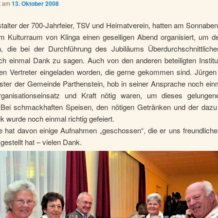
ht am
13. Oktober 2008
talter der 700-Jahrfeier, TSV und Heimatverein, hatten am Sonnabe
im Kulturraum von Klinga einen geselligen Abend organisiert, um d
rn, die bei der Durchführung des Jubiläums Überdurchschnittliches
ch einmal Dank zu sagen. Auch von den anderen beteiligten Institu
en Vertreter eingeladen worden, die gerne gekommen sind.
Jürgen 
ster der Gemeinde Parthenstein, hob in seiner Ansprache noch einm
rganisationseinsatz und Kraft nötig waren, um dieses gelunge
.
Bei schmackhaften Speisen, den nötigen Getränken und der dazu
 wurde noch einmal richtig gefeiert.
e hat davon einige Aufnahmen „geschossen“, die er uns freundliche
gestellt hat – vielen Dank.