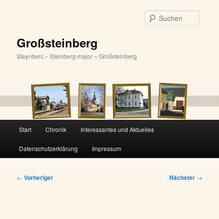
Zum
primären
Suche
Inhalt
springen
Großsteinberg
Steynberc – Steinberg major – Großsteinberg
Hauptmenü
Start
Chronik
Interessantes und Aktuelles
Datenschutzerklärung
Impressum
Beitragsnavigation
←
Vorheriger
Nächster
→