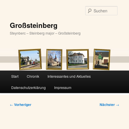
Zum
primären
Suche
Inhalt
springen
Großsteinberg
Steynberc – Steinberg major – Großsteinberg
Hauptmenü
Start
Chronik
Interessantes und Aktuelles
Datenschutzerklärung
Impressum
Beitragsnavigation
←
Vorheriger
Nächster
→