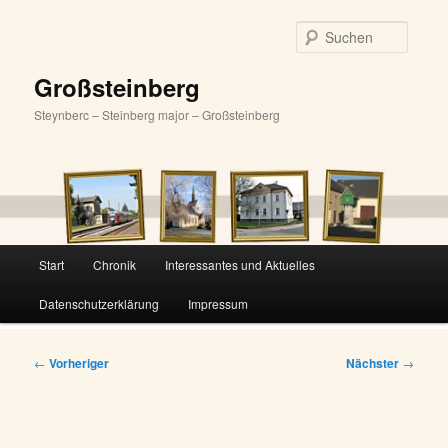
Zum
primären
Suche
Inhalt
springen
Großsteinberg
Steynberc – Steinberg major – Großsteinberg
Hauptmenü
Start
Chronik
Interessantes und Aktuelles
Datenschutzerklärung
Impressum
Beitragsnavigation
←
Vorheriger
Nächster
→