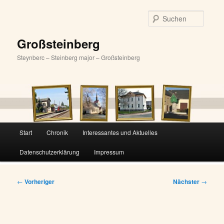
Zum
primären
Suche
Inhalt
springen
Großsteinberg
Steynberc – Steinberg major – Großsteinberg
Hauptmenü
Start
Chronik
Interessantes und Aktuelles
Datenschutzerklärung
Impressum
Beitragsnavigation
←
Vorheriger
Nächster
→