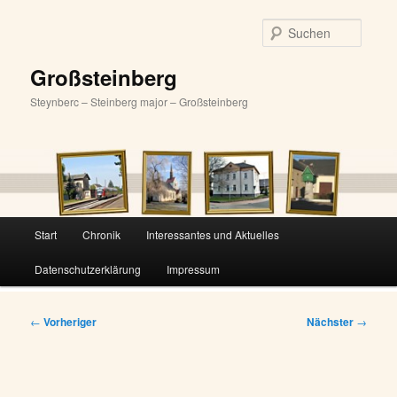
Zum
primären
Suche
Inhalt
springen
Großsteinberg
Steynberc – Steinberg major – Großsteinberg
Hauptmenü
Start
Chronik
Interessantes und Aktuelles
Datenschutzerklärung
Impressum
Beitragsnavigation
←
Vorheriger
Nächster
→