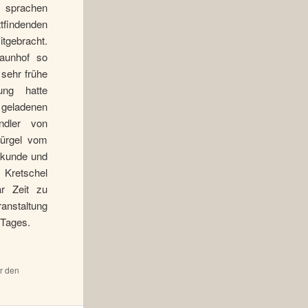
n sprachen
tfindenden
itgebracht.
aunhof so
 sehr frühe
ung hatte
r geladenen
ndler von
Bürgel vom
Urkunde und
 Kretschel
r Zeit zu
ranstaltung
 Tages.
ür den