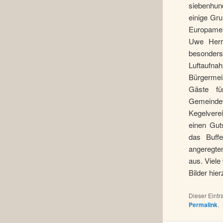
siebenhun
einige Gr
Europameis
Uwe Herr
besonders 
Luftaufn
Bürgermeis
Gäste fü
Gemeindev
Kegelverei
einen Gut
das Buff
angeregten
aus. Viel
Bilder hie
Dieser Eint
Permalink
.