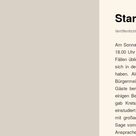
Sta
Veröffentlic
Am Sonnab
18.00 Uhr 
Fällen übl
sich in d
haben. A
Bürgermei
Gäste ber
einigen B
gab Krets
einstudie
mit großa
Sage vom 
Ansprac