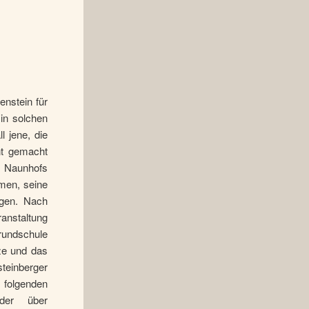
nstein für
 in solchen
l jene, die
nt gemacht
 Naunhofs
men, seine
ngen. Nach
anstaltung
rundschule
ze und das
teinberger
 folgenden
der über