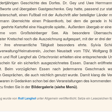
dertjährigen Geschichte des Dorfes. Dr. Gey und Uwe Herrman
ußworte und übergaben Gastgeschenke. Gey hatte, passend zur stat
terschaft, einen Fußball mit der Aufschrift aller beteiligter Länder m
mann überreichte einen Präsentkorb, bei dem die gerade in N
geehrte Kartoffel eine Hauptrolle spielte.. Außerdem übergab er eine
ahme vom Großsteinberger See. Als besondere Überrasch
ter Kretschel noch die Auszeichnung aufgespart, mit der er drei de
r ihre ehrenamtliche Tätigkeit besonders ehrte. Sylvia Schi
erwaltung/Heimatverein, Jochen Neustadt vom TSV, Wolfgang 
n und Rolf Langhof als Ortschronist erhielten eine entsprechende 
schein für ein sicherlich ausgezeichnetes Essen. Danach eröffnete
et. Beim vorzüglichen Essen nach jedermanns Geschmack wa
 Gesprächen, die auch reichlich genutzt wurde. Damit klang die Ve
e waren in Gedanken schon bei den Veranstaltungen des kommenden
rzu finden Sie in der
Bildergalerie (siehe Menü)
.
rag wurde von
Rolf Langhof
unter Allgemein veröffentlicht. Setze ein Lesezeichen f