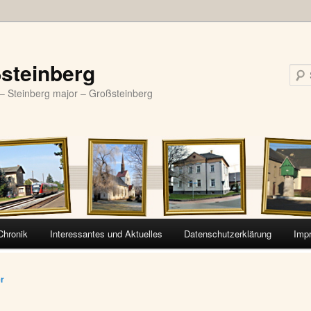
steinberg
– Steinberg major – Großsteinberg
Chronik
Interessantes und Aktuelles
Datenschutzerklärung
Imp
vigation
er