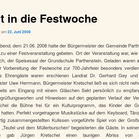
rt in die Festwoche
ht am
22. Juni 2008
end, dem 21.06. 2008 hatte der Bürgermeister der Gemeinde Parthe
zu einer Festveranstaltung gebeten. Ort der Veranstaltung war, wie
ich, der Speisesaal der Grundschule Parthenstein. Geladen waren al
er Vorbereitung der Festwoche zur 700-Jahrfeier besonders verdie
ls Ehrengäste waren erschienen Landrat Dr. Gerhard Gey und
ster Uwe Herrmann. Bürgermeister Kretschel ließ es sich nicht neh
eits am Eingang mit einem Gläschen Sekt persönlich zu empfa
egrüßungsworten und Hinweisen auf den geplanten Verlauf der Ver
chel die Bühne frei für ein Kulturprogramm, das Kinder der G
rt hatten. Perfekt vorgetragene Musikstücke auf dem Keyboard, Tän
rtig zusammengestellten Kulissen vorgeführte Spiel von der Großs
„Teufel und dem Müllerburschen“ begeisterten die Gäste. In seiner
he gab Jürgen Kretschel einen launigen Abriss von 