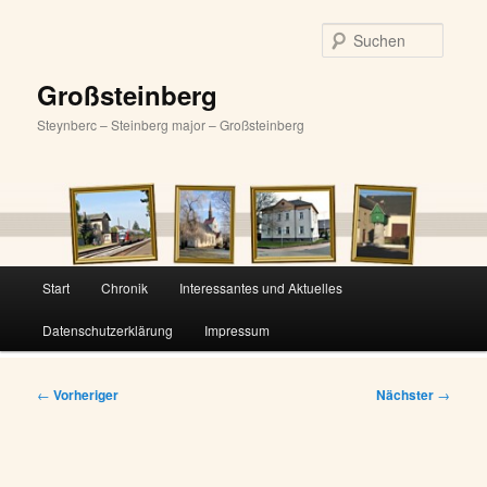
Zum
primären
Suche
Inhalt
springen
Großsteinberg
Steynberc – Steinberg major – Großsteinberg
Hauptmenü
Start
Chronik
Interessantes und Aktuelles
Datenschutzerklärung
Impressum
Beitragsnavigation
←
Vorheriger
Nächster
→