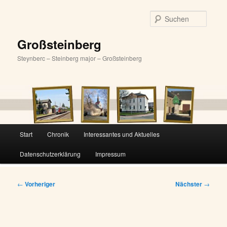
Zum
primären
Suche
Inhalt
springen
Großsteinberg
Steynberc – Steinberg major – Großsteinberg
Hauptmenü
Start
Chronik
Interessantes und Aktuelles
Datenschutzerklärung
Impressum
Beitragsnavigation
←
Vorheriger
Nächster
→