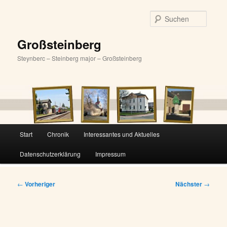
Zum
primären
Suche
Inhalt
springen
Großsteinberg
Steynberc – Steinberg major – Großsteinberg
Hauptmenü
Start
Chronik
Interessantes und Aktuelles
Datenschutzerklärung
Impressum
Beitragsnavigation
←
Vorheriger
Nächster
→