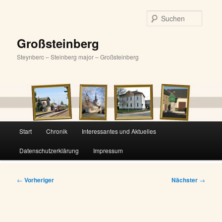
Zum
primären
Suche
Inhalt
springen
Großsteinberg
Steynberc – Steinberg major – Großsteinberg
Hauptmenü
Start
Chronik
Interessantes und Aktuelles
Datenschutzerklärung
Impressum
Beitragsnavigation
←
Vorheriger
Nächster
→