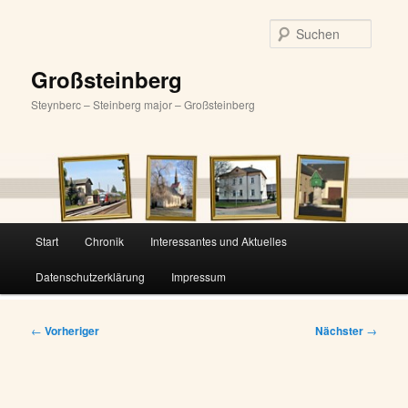
Zum
primären
Suche
Inhalt
springen
Großsteinberg
Steynberc – Steinberg major – Großsteinberg
Hauptmenü
Start
Chronik
Interessantes und Aktuelles
Datenschutzerklärung
Impressum
Beitragsnavigation
←
Vorheriger
Nächster
→