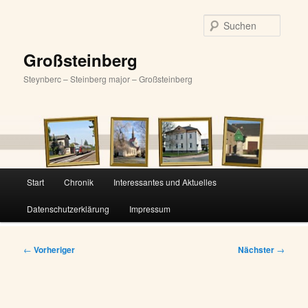
Zum
primären
Suche
Inhalt
springen
Großsteinberg
Steynberc – Steinberg major – Großsteinberg
Hauptmenü
Start
Chronik
Interessantes und Aktuelles
Datenschutzerklärung
Impressum
Beitragsnavigation
←
Vorheriger
Nächster
→