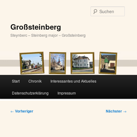
Zum
primären
Suche
Inhalt
springen
Großsteinberg
Steynberc – Steinberg major – Großsteinberg
Hauptmenü
Start
Chronik
Interessantes und Aktuelles
Datenschutzerklärung
Impressum
Beitragsnavigation
←
Vorheriger
Nächster
→