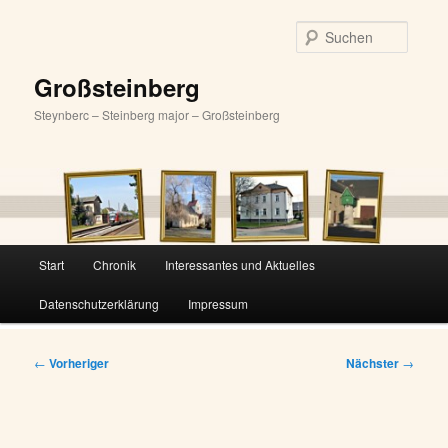
Zum
primären
Suche
Inhalt
springen
Großsteinberg
Steynberc – Steinberg major – Großsteinberg
Hauptmenü
Start
Chronik
Interessantes und Aktuelles
Datenschutzerklärung
Impressum
Beitragsnavigation
←
Vorheriger
Nächster
→