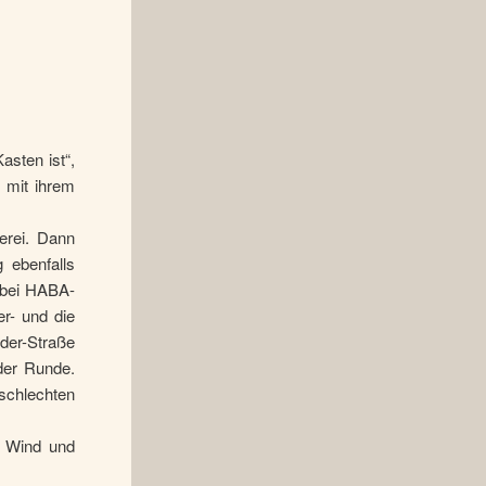
sten ist“,
 mit ihrem
erei. Dann
 ebenfalls
t bei HABA-
r- und die
er-Straße
 der Runde.
schlechten
i Wind und