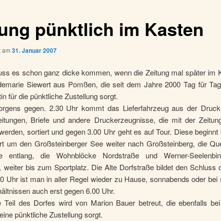
tung pünktlich im Kasten
ht am
31. Januar 2007
muss es schon ganz dicke kommen, wenn die Zeitung mal später im Ka
demarie Siewert aus Pomßen, die seit dem Jahre 2000 Tag für Tag
n für die pünktliche Zustellung sorgt.
orgens gegen. 2.30 Uhr kommt das Lieferfahrzeug aus der Druck
itungen, Briefe und andere Druckerzeugnisse, die mit der Zeitung
 werden, sortiert und gegen 3.00 Uhr geht es auf Tour. Diese beginn
hrt um den Großsteinberger See weiter nach Großsteinberg, die Que
ße entlang, die Wohnblöcke Nordstraße und Werner-Seelenbind
n, weiter bis zum Sportplatz. Die Alte Dorfstraße bildet den Schluss
0 Uhr ist man in aller Regel wieder zu Hause, sonnabends oder bei 
ältnissen auch erst gegen 6.00 Uhr.
e Teil des Dorfes wird von Marion Bauer betreut, die ebenfalls be
 eine pünktliche Zustellung sorgt.