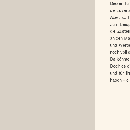
Diesen für
die zuverl
Aber, so 
zum Beispi
die Zuste
an den Man
und Werbe
noch voll s
Da könnte 
Doch es gi
und für i
haben – e