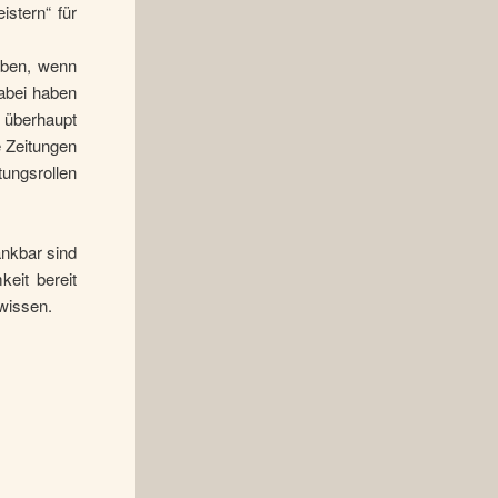
istern“ für
aben, wenn
Dabei haben
 überhaupt
e Zeitungen
ungsrollen
ankbar sind
eit bereit
wissen.