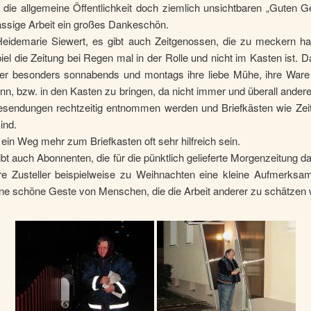
 die allgemeine Öffentlichkeit doch ziemlich unsichtbaren „Guten Ge
ässige Arbeit ein großes Dankeschön.
Heidemarie Siewert, es gibt auch Zeitgenossen, die zu meckern h
el die Zeitung bei Regen mal in der Rolle und nicht im Kasten ist. 
ller besonders sonnabends und montags ihre liebe Mühe, ihre Ware
n, bzw. in den Kasten zu bringen, da nicht immer und überall ander
sendungen rechtzeitig entnommen werden und Briefkästen wie Zeit
ind.
ein Weg mehr zum Briefkasten oft sehr hilfreich sein.
bt auch Abonnenten, die für die pünktlich gelieferte Morgenzeitung d
hre Zusteller beispielweise zu Weihnachten eine kleine Aufmerksamk
ine schöne Geste von Menschen, die die Arbeit anderer zu schätzen 