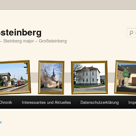
steinberg
– Steinberg major – Großsteinberg
Chronik
Interessantes und Aktuelles
Datenschutzerklärung
Imp
vigation
er