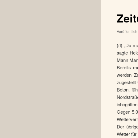
Zei
Veröffentlic
(rl) „Da 
sagte Hei
Mann Marti
Bereits m
werden Ze
zugestellt
Beton, fü
Nordstra
inbegriffe
Gegen 5.0
Wetterverh
Der übrig
Wetter für