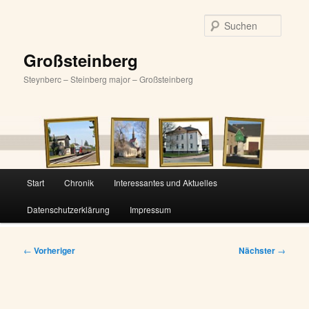
Zum
primären
Suche
Inhalt
springen
Großsteinberg
Steynberc – Steinberg major – Großsteinberg
Hauptmenü
Start
Chronik
Interessantes und Aktuelles
Datenschutzerklärung
Impressum
Beitragsnavigation
←
Vorheriger
Nächster
→