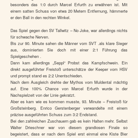
besonders das 1:0 durch Marcel Erfurth zu erwähnen ist. Mit
einem satten Schuss von etwa 20 Metern Entfernung, hämmerte
er den Ball in den rechten Winkel.
Das Spiel gegen den SV Tallwitz – No Joke, war allerdings nichts
für schwache Nerven.
Bis zur 90. Minute sahen die Männer vom SVT .als klare Sieger
aus, dominierten Sie doch mit einer 2:1 Führung das
Spielgeschehen .
Dann kam allerdings „Seppl“ Probst das Kampfschwein. Ein
direkt ausgeführter Freistoß unterschätze der Keeper vom HSV
und prompt stand es 2:2 Unentschieden.
Nach dem Ausgleich drehte der Mythos vom Muldental mächtig
auf. Eine 100% Chance von Marcel Erfurth wurde in der
Nachspielzeit von der Linie gekratzt.
Aber es kam wie es kommen musste, 93. Minute – Freistoß für
Großsteinberg. Enrico Gerstenberger verwandelte mit einem
präzise ausgeführten Schuss zum 3:2 Endstand.
Bei den zahlreichen Zuschauern gab es kein Halten mehr. Selbst
Walter Drieschner war von diesem grandiosen Finale so
begeistert, dass er nach dem Spiel erst einmal eine Kiste Bier