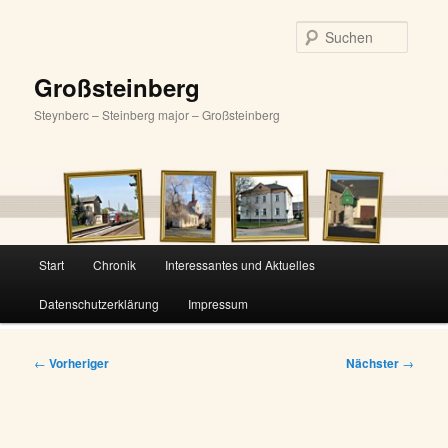
Zum
primären
Suche
Inhalt
springen
Großsteinberg
Steynberc – Steinberg major – Großsteinberg
Hauptmenü
Start
Chronik
Interessantes und Aktuelles
Datenschutzerklärung
Impressum
Beitragsnavigation
←
Vorheriger
Nächster
→