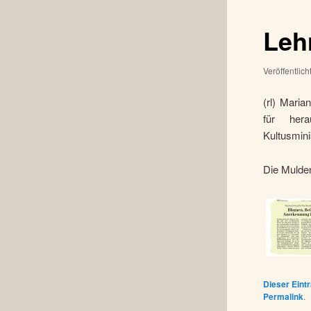
Leh
Veröffentlic
(rl) Mari
für her
Kultusmin
Die Mulden
Dieser Eint
Permalink
.