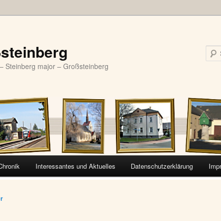
steinberg
– Steinberg major – Großsteinberg
Chronik
Interessantes und Aktuelles
Datenschutzerklärung
Imp
vigation
er