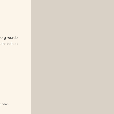
berg wurde
hsischen
für den