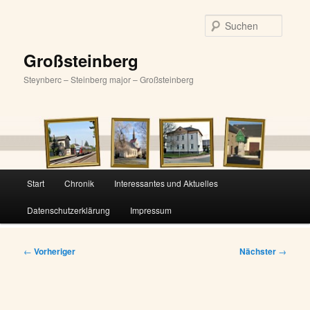
Zum
primären
Suche
Inhalt
springen
Großsteinberg
Steynberc – Steinberg major – Großsteinberg
Hauptmenü
Start
Chronik
Interessantes und Aktuelles
Datenschutzerklärung
Impressum
Beitragsnavigation
←
Vorheriger
Nächster
→