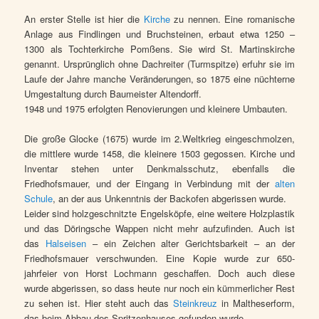
An erster Stelle ist hier die
Kirche
zu nennen. Eine romanische
Anlage aus Findlingen und Bruchsteinen, erbaut etwa 1250 –
1300 als Tochterkirche Pomßens. Sie wird St. Martinskirche
genannt. Ursprünglich ohne Dachreiter (Turmspitze) erfuhr sie im
Laufe der Jahre manche Veränderungen, so 1875 eine nüchterne
Umgestaltung durch Baumeister Altendorff.
1948 und 1975 erfolgten Renovierungen und kleinere Umbauten.
Die große Glocke (1675) wurde im 2.Weltkrieg eingeschmolzen,
die mittlere wurde 1458, die kleinere 1503 gegossen. Kirche und
Inventar stehen unter Denkmalsschutz, ebenfalls die
Friedhofsmauer, und der Eingang in Verbindung mit der
alten
Schule
, an der aus Unkenntnis der Backofen abgerissen wurde.
Leider sind holzgeschnitzte Engelsköpfe, eine weitere Holzplastik
und das Döringsche Wappen nicht mehr aufzufinden. Auch ist
das
Halseisen
– ein Zeichen alter Gerichtsbarkeit – an der
Friedhofsmauer verschwunden. Eine Kopie wurde zur 650-
jahrfeier von Horst Lochmann geschaffen. Doch auch diese
wurde abgerissen, so dass heute nur noch ein kümmerlicher Rest
zu sehen ist. Hier steht auch das
Steinkreuz
in Maltheserform,
das beim Abbau des Spritzenhauses gefunden wurde.