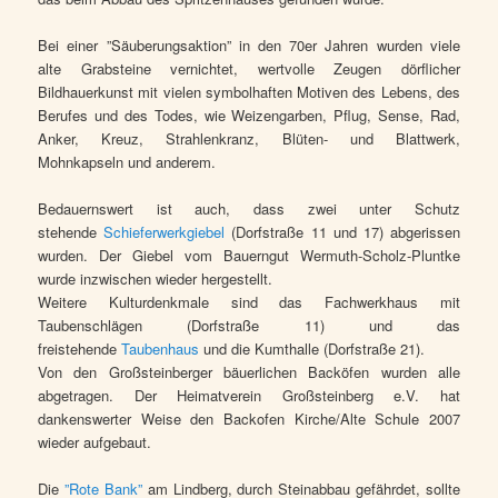
Bei einer ”Säuberungsaktion” in den 70er Jahren wurden viele
alte Grabsteine vernichtet, wertvolle Zeugen dörflicher
Bildhauerkunst mit vielen symbolhaften Motiven des Lebens, des
Berufes und des Todes, wie Weizengarben, Pflug, Sense, Rad,
Anker, Kreuz, Strahlenkranz, Blüten- und Blattwerk,
Mohnkapseln und anderem.
Bedauernswert ist auch, dass zwei unter Schutz
stehende
Schieferwerkgiebel
(Dorfstraße 11 und 17) abgerissen
wurden. Der Giebel vom Bauerngut Wermuth-Scholz-Pluntke
wurde inzwischen wieder hergestellt.
Weitere Kulturdenkmale sind das Fachwerkhaus mit
Taubenschlägen (Dorfstraße 11) und das
freistehende
Taubenhaus
und die Kumthalle (Dorfstraße 21).
Von den Großsteinberger bäuerlichen Backöfen wurden alle
abgetragen. Der Heimatverein Großsteinberg e.V. hat
dankenswerter Weise den Backofen Kirche/Alte Schule 2007
wieder aufgebaut.
Die
”Rote Bank”
am Lindberg, durch Steinabbau gefährdet, sollte