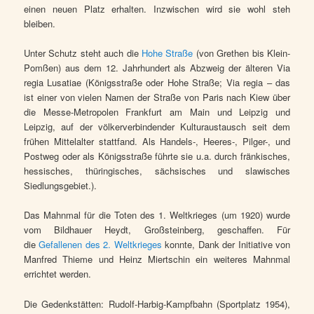
einen neuen Platz erhalten. Inzwischen wird sie wohl steh
bleiben.
Unter Schutz steht auch die
Hohe Straße
(von Grethen bis Klein-
Pomßen) aus dem 12. Jahrhundert als Abzweig der älteren Via
regia Lusatiae (Königsstraße oder Hohe Straße; Via regia – das
ist einer von vielen Namen der Straße von Paris nach Kiew über
die Messe-Metropolen Frankfurt am Main und Leipzig und
Leipzig, auf der völkerverbindender Kulturaustausch seit dem
frühen Mittelalter stattfand. Als Handels-, Heeres-, Pilger-, und
Postweg oder als Königsstraße führte sie u.a. durch fränkisches,
hessisches, thüringisches, sächsisches und slawisches
Siedlungsgebiet.).
Das Mahnmal für die Toten des 1. Weltkrieges (um 1920) wurde
vom Bildhauer Heydt, Großsteinberg, geschaffen. Für
die
Gefallenen des 2. Weltkrieges
konnte, Dank der Initiative von
Manfred Thieme und Heinz Miertschin ein weiteres Mahnmal
errichtet werden.
Die Gedenkstätten: Rudolf-Harbig-Kampfbahn (Sportplatz 1954),