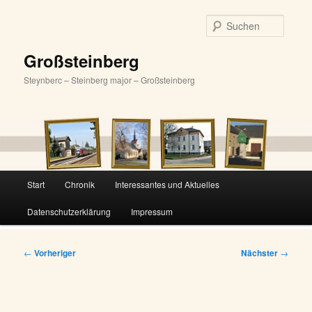
Zum
primären
Suche
Inhalt
springen
Großsteinberg
Steynberc – Steinberg major – Großsteinberg
Hauptmenü
Start
Chronik
Interessantes und Aktuelles
Datenschutzerklärung
Impressum
Beitragsnavigation
←
Vorheriger
Nächster
→