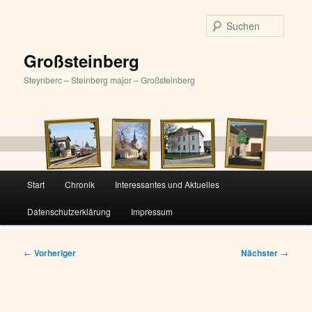
Zum
primären
Suche
Inhalt
springen
Großsteinberg
Steynberc – Steinberg major – Großsteinberg
Hauptmenü
Start
Chronik
Interessantes und Aktuelles
Datenschutzerklärung
Impressum
Beitragsnavigation
←
Vorheriger
Nächster
→