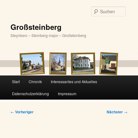
Zum
primären
Suche
Inhalt
springen
Großsteinberg
Steynberc – Steinberg major – Großsteinberg
Hauptmenü
Start
Chronik
Interessantes und Aktuelles
Datenschutzerklärung
Impressum
Beitragsnavigation
←
Vorheriger
Nächster
→